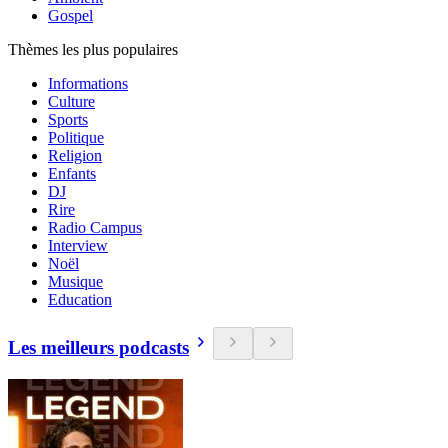
Gospel
Thèmes les plus populaires
Informations
Culture
Sports
Politique
Religion
Enfants
DJ
Rire
Radio Campus
Interview
Noël
Musique
Education
Les meilleurs podcasts