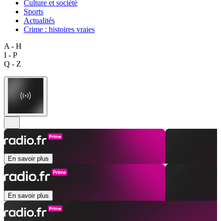
Culture et société
Sports
Actualités
Crime : histoires vraies
A - H
I - P
Q - Z
En savoir plus
En savoir plus