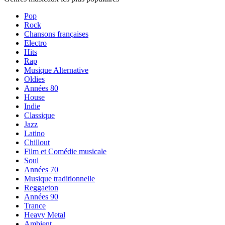
Pop
Rock
Chansons françaises
Electro
Hits
Rap
Musique Alternative
Oldies
Années 80
House
Indie
Classique
Jazz
Latino
Chillout
Film et Comédie musicale
Soul
Années 70
Musique traditionnelle
Reggaeton
Années 90
Trance
Heavy Metal
Ambient