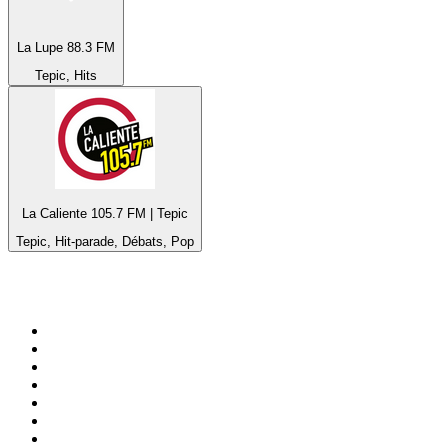
La Lupe 88.3 FM
Tepic, Hits
La Caliente 105.7 FM | Tepic
Tepic, Hit-parade, Débats, Pop
Top 100 sur
radio.fr
1
.
RMC Info Talk Sport
2
.
RTL
3
.
France Info
4
.
Europe 1
5
.
Radio FREE DOM
6
.
France Inter
7
.
NOSTALGIE