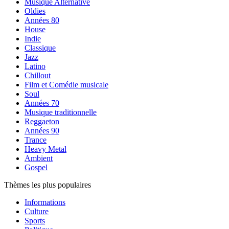
Musique Alternative
Oldies
Années 80
House
Indie
Classique
Jazz
Latino
Chillout
Film et Comédie musicale
Soul
Années 70
Musique traditionnelle
Reggaeton
Années 90
Trance
Heavy Metal
Ambient
Gospel
Thèmes les plus populaires
Informations
Culture
Sports