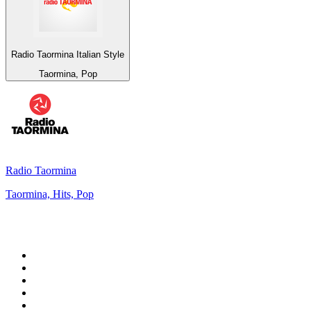
Radio Taormina Italian Style
Taormina, Pop
Radio Taormina
Taormina, Hits, Pop
Top 100 sur
radio.fr
1
.
RTL
2
.
RMC Info Talk Sport
3
.
France Info
4
.
Europe 1
5
.
France Inter