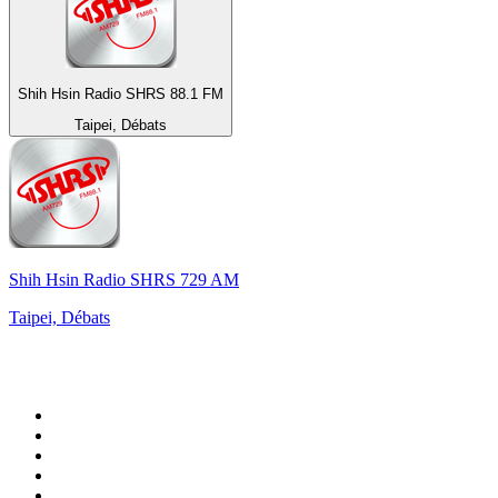
Shih Hsin Radio SHRS 88.1 FM
Taipei, Débats
Shih Hsin Radio SHRS 729 AM
Taipei, Débats
Top 100 sur
radio.fr
1
.
RMC Info Talk Sport
2
.
RTL
3
.
France Info
4
.
Europe 1
5
.
France Inter