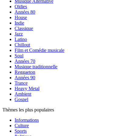
Musique Alternative
Oldies
Années 80
House
Indie
Classique
Jazz
Latino
Chillout
Film et Comédie musicale
Soul
Années 70
Musique traditionnelle
Reggaeton
Années 90
Trance
Heavy Metal
Ambient
Gospel
Thèmes les plus populaires
Informations
Culture
Sports