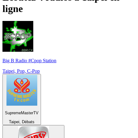
ligne
Big B Radio #Cpop Station
Taipei, Pop, C-Pop
SupremeMasterTV
Taipei, Débats