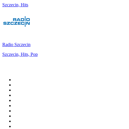
Szczecin, Hits
Radio Szczecin
Szczecin, Hits, Pop
Top 100 sur
radio.fr
1
.
RTL
2
.
RMC Info Talk Sport
3
.
France Info
4
.
Europe 1
5
.
France Inter
6
.
Radio FREE DOM
7
.
NOSTALGIE
8
.
Tropiques FM
9
.
CHERIE FM
10
.
RTL2