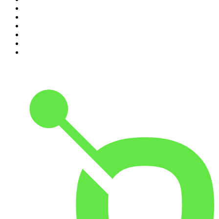
5
.
Entrez dans l'Histoire
6
.
Les grands dossiers de l'Histoire par Franck Ferrand
7
.
L'Heure Du Crime
8
.
Crime story
9
.
HugoDécrypte - Actus et interviews
10
.
Small Talk - Konbini