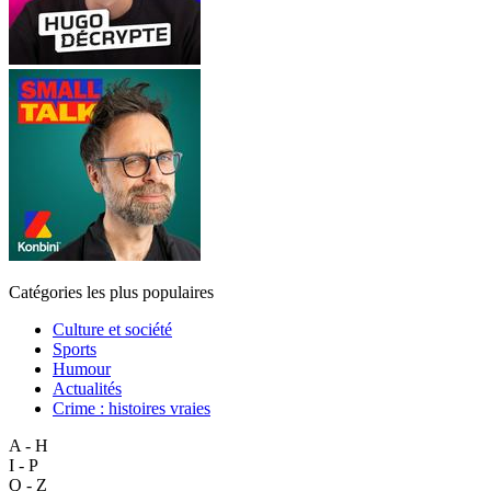
Catégories les plus populaires
Culture et société
Sports
Humour
Actualités
Crime : histoires vraies
A - H
I - P
Q - Z