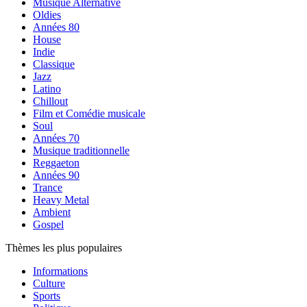
Musique Alternative
Oldies
Années 80
House
Indie
Classique
Jazz
Latino
Chillout
Film et Comédie musicale
Soul
Années 70
Musique traditionnelle
Reggaeton
Années 90
Trance
Heavy Metal
Ambient
Gospel
Thèmes les plus populaires
Informations
Culture
Sports