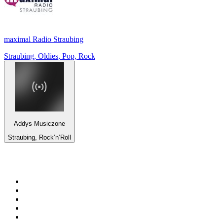
maximal Radio Straubing
Straubing, Oldies, Pop, Rock
Addys Musiczone
Straubing, Rock’n’Roll
Top 100 sur
radio.fr
1
.
RMC Info Talk Sport
2
.
RTL
3
.
France Info
4
.
Europe 1
5
.
France Inter