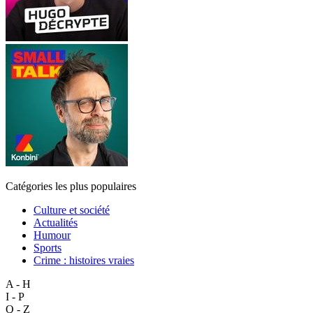
Catégories les plus populaires
Culture et société
Actualités
Humour
Sports
Crime : histoires vraies
A - H
I - P
Q - Z