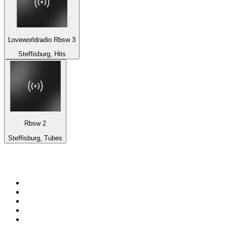
Loveworldradio Rbsw 3
Steffisburg, Hits
Rbsw 2
Steffisburg, Tubes
Top 100 sur
radio.fr
1
.
RTL
2
.
RMC Info Talk Sport
3
.
France Info
4
.
Europe 1
5
.
France Inter