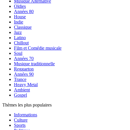
Musique Alternative
Oldies
Années 80
House
Indie
Classique
Jazz
Latino
Chillout
Film et Comédie musicale
Soul
Années 70
Musique traditionnelle
Reggaeton
Années 90
Trance
Heavy Metal
Ambient
Gospel
Thèmes les plus populaires
Informations
Culture
Sports