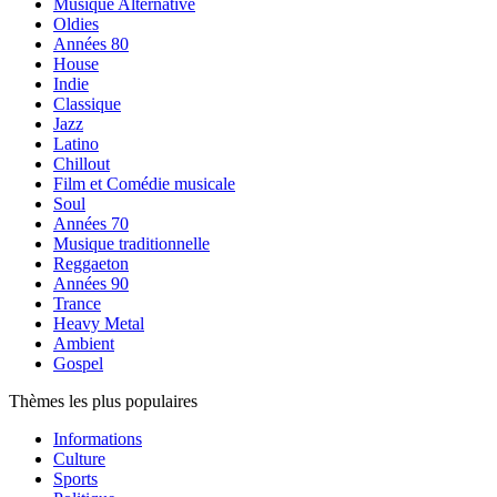
Musique Alternative
Oldies
Années 80
House
Indie
Classique
Jazz
Latino
Chillout
Film et Comédie musicale
Soul
Années 70
Musique traditionnelle
Reggaeton
Années 90
Trance
Heavy Metal
Ambient
Gospel
Thèmes les plus populaires
Informations
Culture
Sports