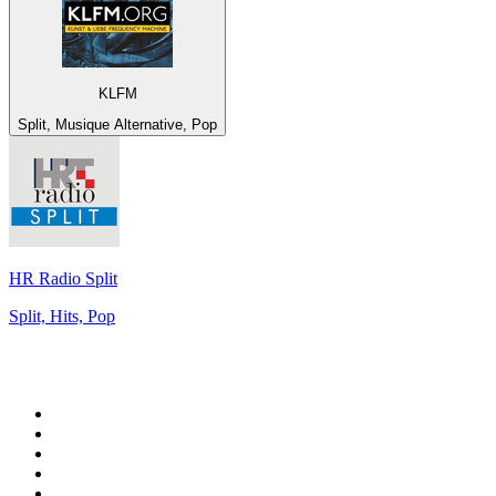
KLFM
Split, Musique Alternative, Pop
HR Radio Split
Split, Hits, Pop
Top 100 sur
radio.fr
1
.
RMC Info Talk Sport
2
.
RTL
3
.
France Info
4
.
Europe 1
5
.
France Inter