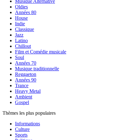
Musique Alternative
Oldies
Années 80
House
Indie
Classique
Jazz
Latino
Chillout
Film et Comédie musicale
Soul
Années 70
Musique traditionnelle
Reggaeton
Années 90
Trance
Heavy Metal
Ambient
Gospel
Thèmes les plus populaires
Informations
Culture
Sports