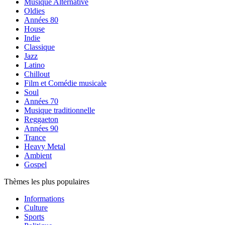
Musique Alternative
Oldies
Années 80
House
Indie
Classique
Jazz
Latino
Chillout
Film et Comédie musicale
Soul
Années 70
Musique traditionnelle
Reggaeton
Années 90
Trance
Heavy Metal
Ambient
Gospel
Thèmes les plus populaires
Informations
Culture
Sports