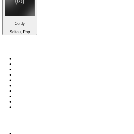
Cordy
Soltau, Pop
Top 100 sur
radio.fr
1
.
RTL
2
.
RMC Info Talk Sport
3
.
France Info
4
.
Europe 1
5
.
France Inter
6
.
Radio FREE DOM
7
.
NOSTALGIE
8
.
Tropiques FM
9
.
CHERIE FM
10
.
RTL2
Top 100 des podcasts en
France
1
.
LEGEND