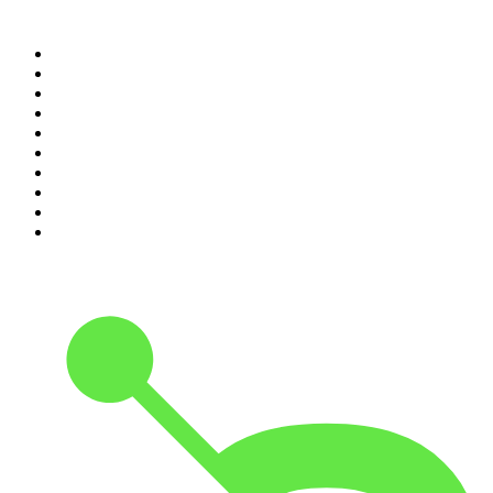
Top 100 des podcasts en
France
1
.
LEGEND
2
.
Les Grosses Têtes
3
.
L'After Foot
4
.
Hondelatte Raconte
5
.
Entrez dans l'Histoire
6
.
Les grands dossiers de l'Histoire par Franck Ferrand
7
.
L'Heure Du Crime
8
.
Crime story
9
.
HugoDécrypte - Actus et interviews
10
.
Small Talk - Konbini