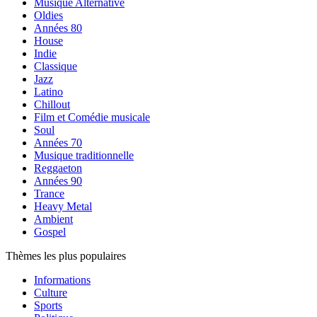
Musique Alternative
Oldies
Années 80
House
Indie
Classique
Jazz
Latino
Chillout
Film et Comédie musicale
Soul
Années 70
Musique traditionnelle
Reggaeton
Années 90
Trance
Heavy Metal
Ambient
Gospel
Thèmes les plus populaires
Informations
Culture
Sports