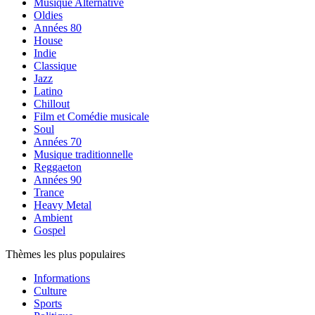
Musique Alternative
Oldies
Années 80
House
Indie
Classique
Jazz
Latino
Chillout
Film et Comédie musicale
Soul
Années 70
Musique traditionnelle
Reggaeton
Années 90
Trance
Heavy Metal
Ambient
Gospel
Thèmes les plus populaires
Informations
Culture
Sports