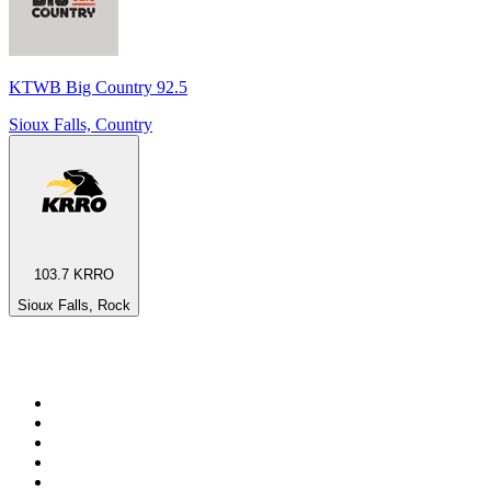
KTWB Big Country 92.5
Sioux Falls, Country
103.7 KRRO
Sioux Falls, Rock
Top 100 sur
radio.fr
1
.
RTL
2
.
RMC Info Talk Sport
3
.
France Info
4
.
Europe 1
5
.
France Inter