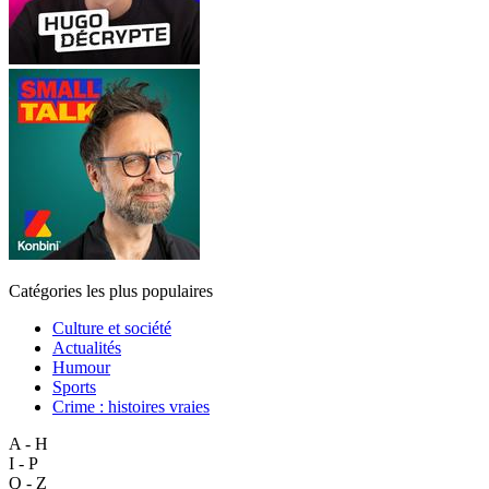
Catégories les plus populaires
Culture et société
Actualités
Humour
Sports
Crime : histoires vraies
A - H
I - P
Q - Z