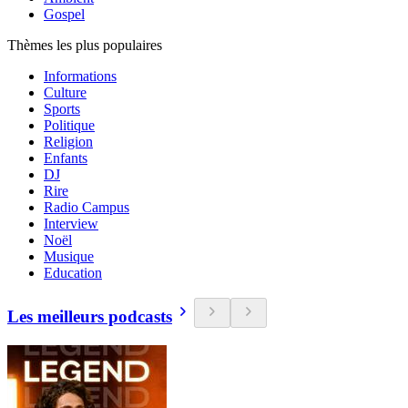
Gospel
Thèmes les plus populaires
Informations
Culture
Sports
Politique
Religion
Enfants
DJ
Rire
Radio Campus
Interview
Noël
Musique
Education
Les meilleurs podcasts