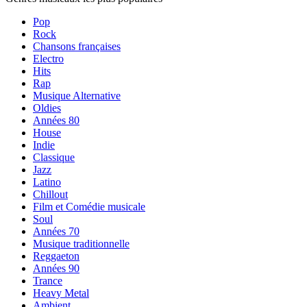
Pop
Rock
Chansons françaises
Electro
Hits
Rap
Musique Alternative
Oldies
Années 80
House
Indie
Classique
Jazz
Latino
Chillout
Film et Comédie musicale
Soul
Années 70
Musique traditionnelle
Reggaeton
Années 90
Trance
Heavy Metal
Ambient