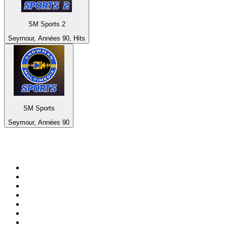
SM Sports 2
Seymour, Années 90, Hits
SM Sports
Seymour, Années 90
Top 100 sur
radio.fr
1
.
RMC Info Talk Sport
2
.
RTL
3
.
France Info
4
.
Europe 1
5
.
Radio FREE DOM
6
.
France Inter
7
.
NOSTALGIE