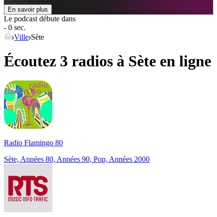
En savoir plus
Le podcast débute dans
- 0 sec.
Ville
Sète
Écoutez 3 radios à
Sète
en ligne
Radio Flamingo 80
Sète, Années 80, Années 90, Pop, Années 2000