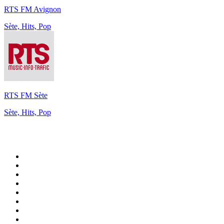
RTS FM Avignon
Sète, Hits, Pop
RTS FM Sète
Sète, Hits, Pop
Top 100 sur
radio.fr
1
.
RMC Info Talk Sport
2
.
RTL
3
.
France Info
4
.
Europe 1
5
.
Radio FREE DOM
6
.
France Inter
7
.
NOSTALGIE
8
.
Tropiques FM