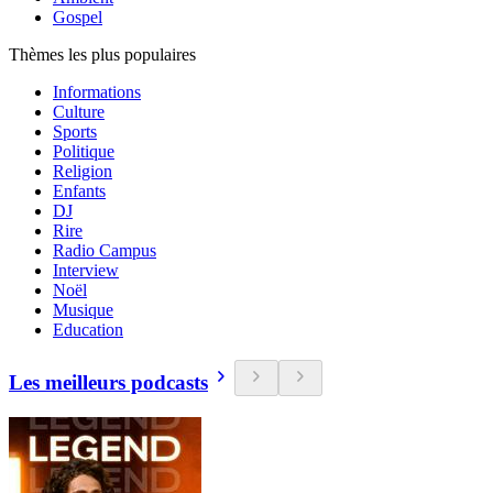
Gospel
Thèmes les plus populaires
Informations
Culture
Sports
Politique
Religion
Enfants
DJ
Rire
Radio Campus
Interview
Noël
Musique
Education
Les meilleurs podcasts