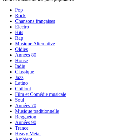
Pop
Rock
Chansons françaises
Electro
Hits
Rap
Musique Alternative
Oldies
Années 80
House
Indie
Classique
Jazz
Latino
Chillout
Film et Comédie musicale
Soul
Années 70
Musique traditionnelle
Reggaeton
Années 90
Trance
Heavy Metal
Ambient