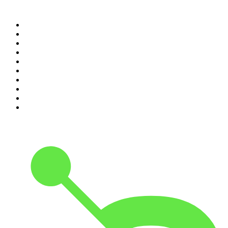
Top 100 des podcasts en
France
1
.
LEGEND
2
.
Les Grosses Têtes
3
.
L'After Foot
4
.
Hondelatte Raconte
5
.
Entrez dans l'Histoire
6
.
Les grands dossiers de l'Histoire par Franck Ferrand
7
.
L'Heure Du Crime
8
.
Transfert
9
.
HugoDécrypte - Actus et interviews
10
.
Small Talk - Konbini