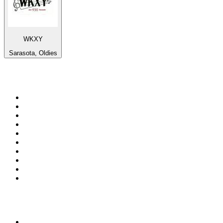
WKXY
Sarasota, Oldies
Top 100 sur
radio.fr
1
.
RTL
2
.
RMC Info Talk Sport
3
.
France Info
4
.
Europe 1
5
.
France Inter
6
.
Radio FREE DOM
7
.
NOSTALGIE
8
.
Tropiques FM
9
.
CHERIE FM
10
.
RTL2
Top 100 des podcasts en
France
1
.
LEGEND