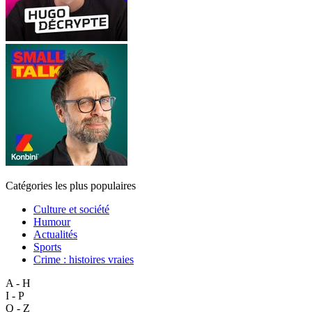
Catégories les plus populaires
Culture et société
Humour
Actualités
Sports
Crime : histoires vraies
A - H
I - P
Q - Z