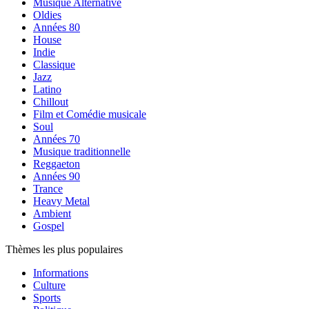
Musique Alternative
Oldies
Années 80
House
Indie
Classique
Jazz
Latino
Chillout
Film et Comédie musicale
Soul
Années 70
Musique traditionnelle
Reggaeton
Années 90
Trance
Heavy Metal
Ambient
Gospel
Thèmes les plus populaires
Informations
Culture
Sports