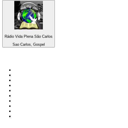
Rádio Vida Plena São Carlos
Sao Carlos, Gospel
Top 100 sur
radio.fr
1
.
RTL
2
.
RMC Info Talk Sport
3
.
France Info
4
.
Europe 1
5
.
France Inter
6
.
Radio FREE DOM
7
.
NOSTALGIE
8
.
Tropiques FM
9
.
CHERIE FM
10
.
RTL2