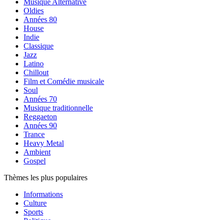
Musique Alternative
Oldies
Années 80
House
Indie
Classique
Jazz
Latino
Chillout
Film et Comédie musicale
Soul
Années 70
Musique traditionnelle
Reggaeton
Années 90
Trance
Heavy Metal
Ambient
Gospel
Thèmes les plus populaires
Informations
Culture
Sports