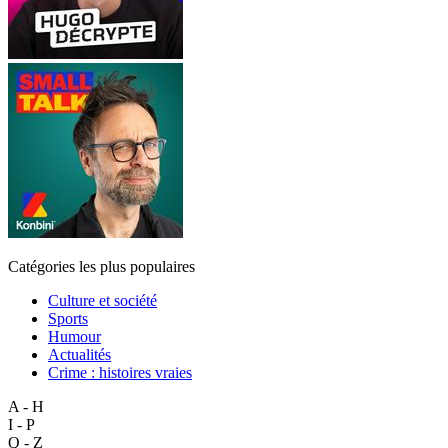
Catégories les plus populaires
Culture et société
Sports
Humour
Actualités
Crime : histoires vraies
A - H
I - P
Q - Z