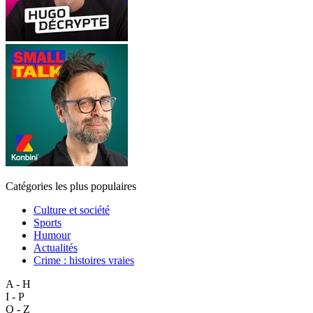
Catégories les plus populaires
Culture et société
Sports
Humour
Actualités
Crime : histoires vraies
A - H
I - P
Q - Z