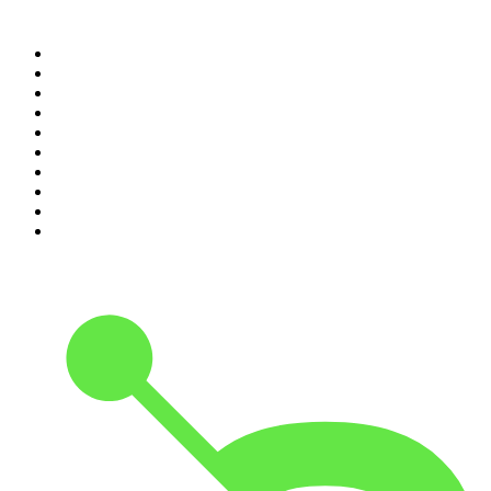
Top 100 des podcasts en
France
1
.
LEGEND
2
.
Les Grosses Têtes
3
.
L'After Foot
4
.
Hondelatte Raconte
5
.
Entrez dans l'Histoire
6
.
L'Heure Du Crime
7
.
Les grands dossiers de l'Histoire par Franck Ferrand
8
.
Transfert
9
.
HugoDécrypte - Actus et interviews
10
.
Small Talk - Konbini