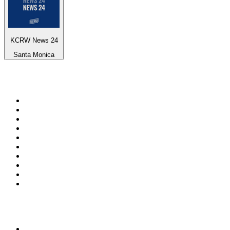
KCRW News 24
Santa Monica
Top 100 sur
radio.fr
1
.
RTL
2
.
RMC Info Talk Sport
3
.
France Info
4
.
Europe 1
5
.
France Inter
6
.
Radio FREE DOM
7
.
NOSTALGIE
8
.
Tropiques FM
9
.
CHERIE FM
10
.
RTL2
Top 100 des podcasts en
France
1
.
LEGEND