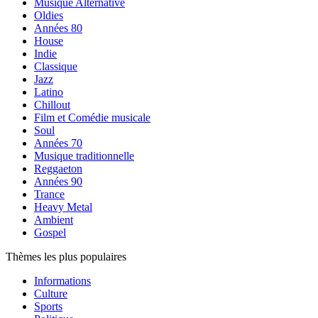
Musique Alternative
Oldies
Années 80
House
Indie
Classique
Jazz
Latino
Chillout
Film et Comédie musicale
Soul
Années 70
Musique traditionnelle
Reggaeton
Années 90
Trance
Heavy Metal
Ambient
Gospel
Thèmes les plus populaires
Informations
Culture
Sports