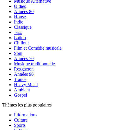
Musique Alternative
Oldies
Années 80
House
Indie
Classique
Jazz
Latino
Chillout
Film et Comédie musicale
Soul
Années 70
Musique traditionnelle
Reggaeton
Années 90
Trance
Heavy Metal
Ambient
Gospel
Thèmes les plus populaires
Informations
Culture
Sports