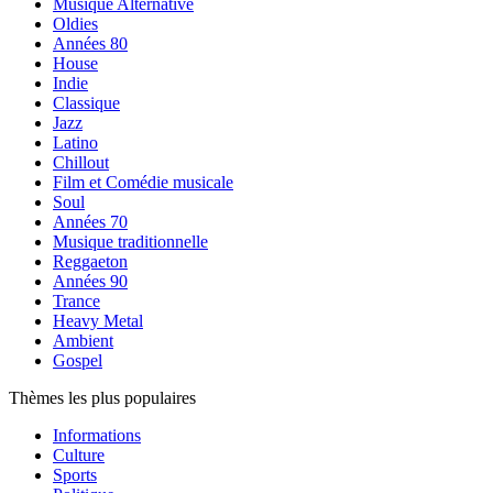
Musique Alternative
Oldies
Années 80
House
Indie
Classique
Jazz
Latino
Chillout
Film et Comédie musicale
Soul
Années 70
Musique traditionnelle
Reggaeton
Années 90
Trance
Heavy Metal
Ambient
Gospel
Thèmes les plus populaires
Informations
Culture
Sports