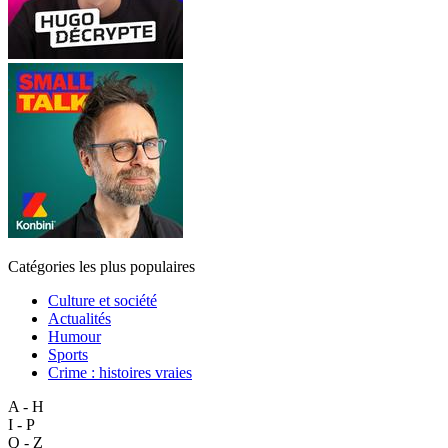
Catégories les plus populaires
Culture et société
Actualités
Humour
Sports
Crime : histoires vraies
A - H
I - P
Q - Z