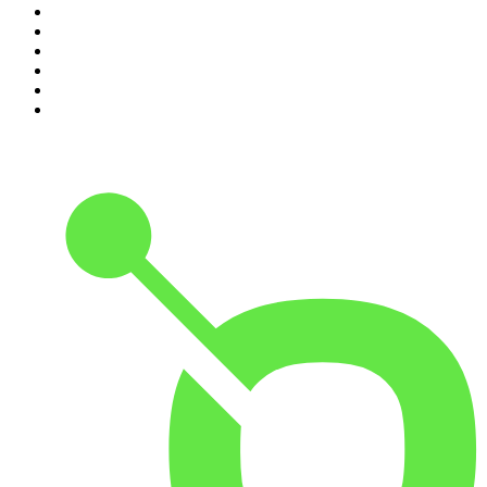
5
.
Entrez dans l'Histoire
6
.
Les grands dossiers de l'Histoire par Franck Ferrand
7
.
L'Heure Du Crime
8
.
Transfert
9
.
HugoDécrypte - Actus et interviews
10
.
Small Talk - Konbini