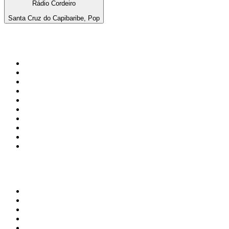
Rádio Cordeiro
Santa Cruz do Capibaribe, Pop
Top 100 sur
radio.fr
1
.
RMC Info Talk Sport
2
.
RTL
3
.
France Info
4
.
Europe 1
5
.
France Inter
6
.
Radio FREE DOM
7
.
NOSTALGIE
8
.
Tropiques FM
9
.
CHERIE FM
10
.
RTL2
Top 100 des podcasts en
France
1
.
LEGEND
2
.
Les Grosses Têtes
3
.
L'After Foot
4
.
Hondelatte Raconte
5
.
Entrez dans l'Histoire