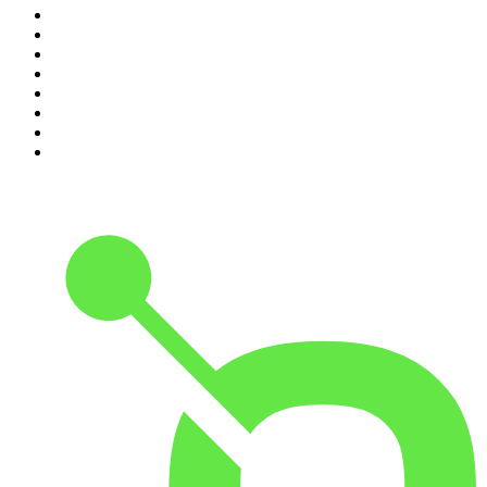
3
.
L'After Foot
4
.
Hondelatte Raconte
5
.
Entrez dans l'Histoire
6
.
Les grands dossiers de l'Histoire par Franck Ferrand
7
.
L'Heure Du Crime
8
.
Crime story
9
.
HugoDécrypte - Actus et interviews
10
.
Small Talk - Konbini