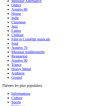
Musique Alternative
Oldies
Années 80
House
Indie
Classique
Jazz
Latino
Chillout
Film et Comédie musicale
Soul
Années 70
Musique traditionnelle
Reggaeton
Années 90
Trance
Heavy Metal
Ambient
Gospel
Thèmes les plus populaires
Informations
Culture
Sports