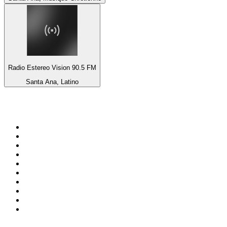
Radio Estereo Vision 90.5 FM
Santa Ana, Latino
Top 100 sur
radio.fr
1
.
RTL
2
.
RMC Info Talk Sport
3
.
France Info
4
.
Europe 1
5
.
France Inter
6
.
Radio FREE DOM
7
.
NOSTALGIE
8
.
Tropiques FM
9
.
CHERIE FM
10
.
RTL2