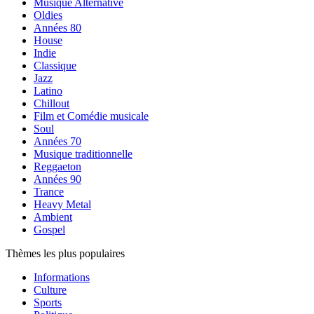
Musique Alternative
Oldies
Années 80
House
Indie
Classique
Jazz
Latino
Chillout
Film et Comédie musicale
Soul
Années 70
Musique traditionnelle
Reggaeton
Années 90
Trance
Heavy Metal
Ambient
Gospel
Thèmes les plus populaires
Informations
Culture
Sports