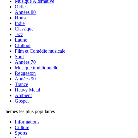
Musique Alternative
Oldies
Années 80
House
Indie
Classique
Jazz
Latino
Chillout
Film et Comédie musicale
Soul
Années 70
Musique traditionnelle
Reggaeton
Années 90
Trance
Heavy Metal
Ambient
Gospel
Thèmes les plus populaires
Informations
Culture
Sports