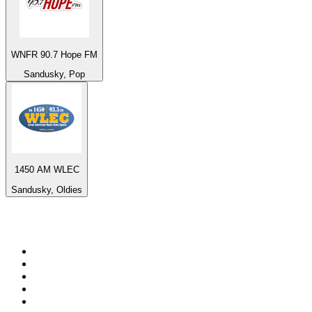
WNFR 90.7 Hope FM
Sandusky, Pop
1450 AM WLEC
Sandusky, Oldies
Top 100 sur
radio.fr
1
.
RTL
2
.
RMC Info Talk Sport
3
.
France Info
4
.
Europe 1
5
.
France Inter