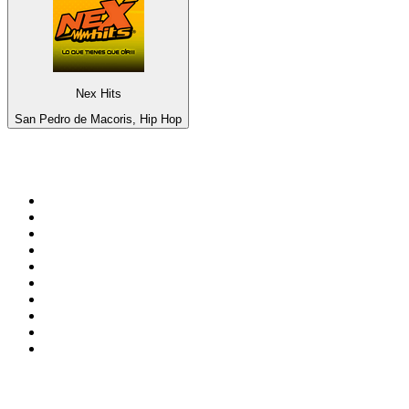
Nex Hits
San Pedro de Macoris, Hip Hop
Top 100 sur
radio.fr
1
.
RMC Info Talk Sport
2
.
RTL
3
.
France Info
4
.
Europe 1
5
.
France Inter
6
.
Radio FREE DOM
7
.
NOSTALGIE
8
.
Tropiques FM
9
.
CHERIE FM
10
.
RTL2
Top 100 des podcasts en
France