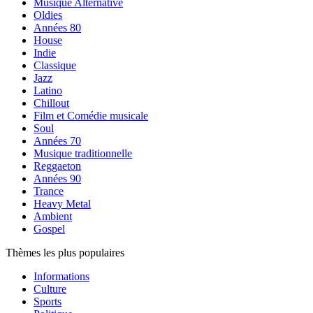
Musique Alternative
Oldies
Années 80
House
Indie
Classique
Jazz
Latino
Chillout
Film et Comédie musicale
Soul
Années 70
Musique traditionnelle
Reggaeton
Années 90
Trance
Heavy Metal
Ambient
Gospel
Thèmes les plus populaires
Informations
Culture
Sports