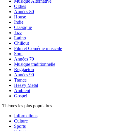
Musique Alternative
Oldies
Années 80
House
Indie
Classique
Jazz
Latino
Chillout
Film et Comédie musicale
Soul
Années 70
Musique traditionnelle
Reggaeton
Années 90
Trance
Heavy Metal
Ambient
Gospel
Thèmes les plus populaires
Informations
Culture
Sports