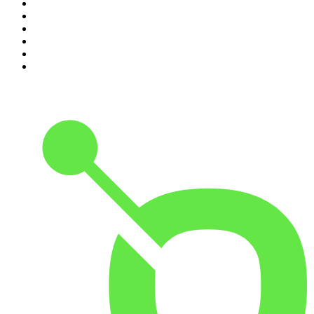
5
.
Entrez dans l'Histoire
6
.
Les grands dossiers de l'Histoire par Franck Ferrand
7
.
L'Heure Du Crime
8
.
Transfert
9
.
HugoDécrypte - Actus et interviews
10
.
Small Talk - Konbini