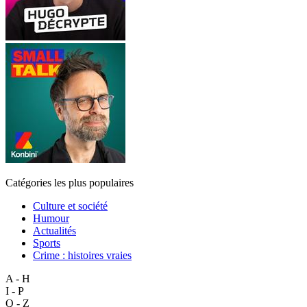
Catégories les plus populaires
Culture et société
Humour
Actualités
Sports
Crime : histoires vraies
A - H
I - P
Q - Z