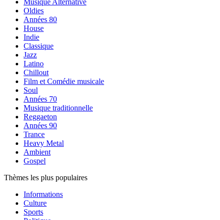
Musique Alternative
Oldies
Années 80
House
Indie
Classique
Jazz
Latino
Chillout
Film et Comédie musicale
Soul
Années 70
Musique traditionnelle
Reggaeton
Années 90
Trance
Heavy Metal
Ambient
Gospel
Thèmes les plus populaires
Informations
Culture
Sports