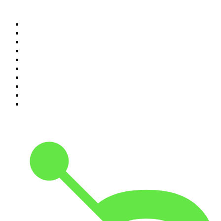
Top 100 des podcasts en
France
1
.
LEGEND
2
.
Les Grosses Têtes
3
.
L'After Foot
4
.
Hondelatte Raconte
5
.
Entrez dans l'Histoire
6
.
Les grands dossiers de l'Histoire par Franck Ferrand
7
.
L'Heure Du Crime
8
.
Crime story
9
.
HugoDécrypte - Actus et interviews
10
.
Small Talk - Konbini