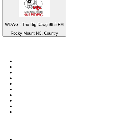
WDWG - The Big Dawg 98.5 FM
Rocky Mount NC, Country
Top 100 sur
radio.fr
1
.
RMC Info Talk Sport
2
.
RTL
3
.
France Info
4
.
Europe 1
5
.
France Inter
6
.
Radio FREE DOM
7
.
NOSTALGIE
8
.
Tropiques FM
9
.
CHERIE FM
10
.
RTL2
Top 100 des podcasts en
France
1
.
LEGEND