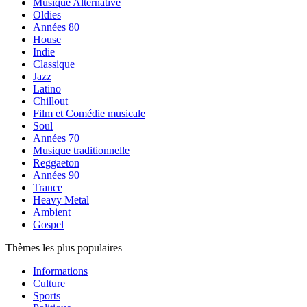
Musique Alternative
Oldies
Années 80
House
Indie
Classique
Jazz
Latino
Chillout
Film et Comédie musicale
Soul
Années 70
Musique traditionnelle
Reggaeton
Années 90
Trance
Heavy Metal
Ambient
Gospel
Thèmes les plus populaires
Informations
Culture
Sports