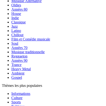
Musique Alternative
Oldies
Années 80
House
Indie
Classique
Jazz
Latino
Chillout
Film et Comédie musicale
Soul
Années 70
Musique traditionnelle
Reggaeton
Années 90
Trance
Heavy Metal
Ambient
Gospel
Thèmes les plus populaires
Informations
Culture
Sports