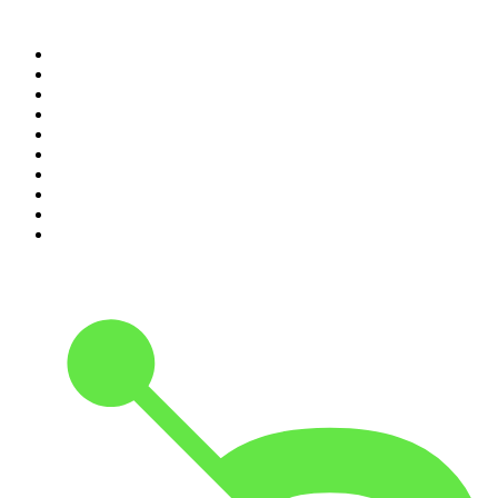
Top 100 des podcasts en
France
1
.
LEGEND
2
.
Les Grosses Têtes
3
.
L'After Foot
4
.
Hondelatte Raconte
5
.
Entrez dans l'Histoire
6
.
L'Heure Du Crime
7
.
Les grands dossiers de l'Histoire par Franck Ferrand
8
.
Transfert
9
.
HugoDécrypte - Actus et interviews
10
.
Small Talk - Konbini