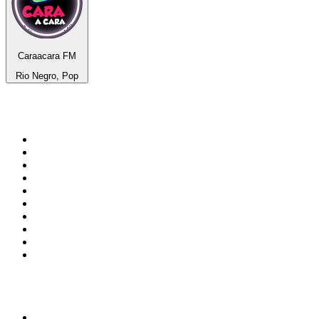
Caraacara FM
Rio Negro, Pop
Top 100 sur
radio.fr
1
.
RTL
2
.
RMC Info Talk Sport
3
.
France Info
4
.
Europe 1
5
.
France Inter
6
.
Radio FREE DOM
7
.
NOSTALGIE
8
.
Tropiques FM
9
.
CHERIE FM
10
.
RTL2
Top 100 des podcasts en
France
1
.
LEGEND