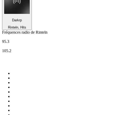
Darkrp
Rinteln, Hits
Fréquences radio de Rinteln
NDR Info - Region Niedersachsen
95.3
N-JOY
105.2
Top 100 sur
radio.fr
1
.
RMC Info Talk Sport
2
.
RTL
3
.
France Info
4
.
Europe 1
5
.
France Inter
6
.
Radio FREE DOM
7
.
NOSTALGIE
8
.
Tropiques FM
9
.
CHERIE FM
10
.
RTL2