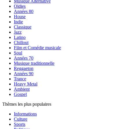
Musique Alternative
Oldies
Années 80
House
Indie
Classique
Jazz
Latino
Chillout
Film et Comédie musicale
Soul
Années 70
Musique traditionnelle
Reggaeton
Années 90
Trance
Heavy Metal
Ambient
Gospel
Thèmes les plus populaires
Informations
Culture
Sports