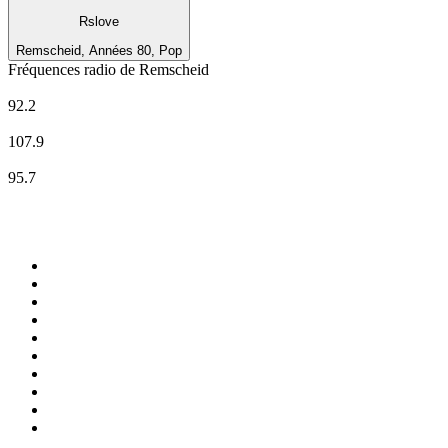
Rslove
Remscheid, Années 80, Pop
Fréquences radio de Remscheid
Radio RSG
92.2
Radio RSG
107.9
WDR 2
95.7
Top 100 sur
radio.fr
1
.
RTL
2
.
RMC Info Talk Sport
3
.
France Info
4
.
Europe 1
5
.
France Inter
6
.
Radio FREE DOM
7
.
NOSTALGIE
8
.
Tropiques FM
9
.
CHERIE FM
10
.
RTL2