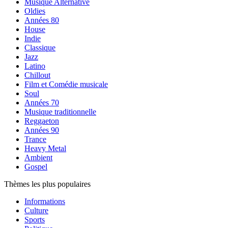
Musique Alternative
Oldies
Années 80
House
Indie
Classique
Jazz
Latino
Chillout
Film et Comédie musicale
Soul
Années 70
Musique traditionnelle
Reggaeton
Années 90
Trance
Heavy Metal
Ambient
Gospel
Thèmes les plus populaires
Informations
Culture
Sports