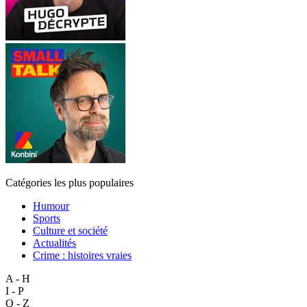
Catégories les plus populaires
Humour
Sports
Culture et société
Actualités
Crime : histoires vraies
A - H
I - P
Q - Z