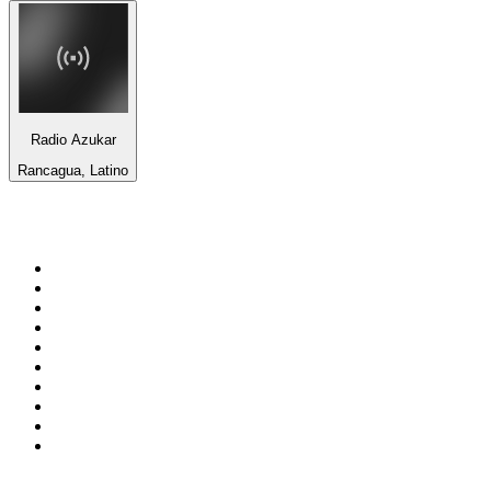
Radio Azukar
Rancagua, Latino
Top 100 sur
radio.fr
1
.
RTL
2
.
RMC Info Talk Sport
3
.
France Info
4
.
Europe 1
5
.
France Inter
6
.
Radio FREE DOM
7
.
NOSTALGIE
8
.
Tropiques FM
9
.
CHERIE FM
10
.
RTL2