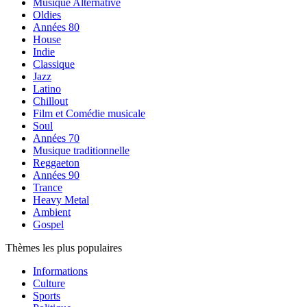
Musique Alternative
Oldies
Années 80
House
Indie
Classique
Jazz
Latino
Chillout
Film et Comédie musicale
Soul
Années 70
Musique traditionnelle
Reggaeton
Années 90
Trance
Heavy Metal
Ambient
Gospel
Thèmes les plus populaires
Informations
Culture
Sports