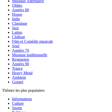
Musique Alternative
Oldies
Années 80
House
Indie
Classique
Jazz
Latino
Chillout
Film et Comédie musicale
Soul
Années 70
Musique traditionnelle
Reggaeton
Années 90
Trance
Heavy Metal
Ambient
Gospel
Thèmes les plus populaires
Informations
Culture
Sports