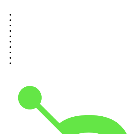
Top 100 des podcasts en
France
1
.
LEGEND
2
.
Les Grosses Têtes
3
.
L'After Foot
4
.
Hondelatte Raconte
5
.
Entrez dans l'Histoire
6
.
Les grands dossiers de l'Histoire par Franck Ferrand
7
.
L'Heure Du Crime
8
.
Transfert
9
.
HugoDécrypte - Actus et interviews
10
.
Small Talk - Konbini