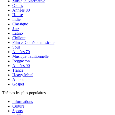
Musique Alternative
Oldies
Années 80
House
Indie
Classique
Jazz
Latino
Chillout
Film et Comédie musicale
Soul
Années 70
Musique traditionnelle
Reggaeton
Années 90
Trance
Heavy Metal
Ambient
Gospel
Thèmes les plus populaires
Informations
Culture
Sports