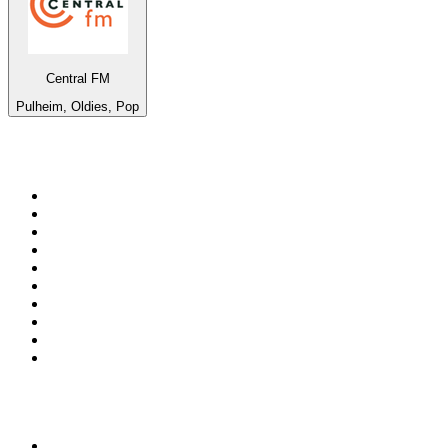
Central FM
Pulheim, Oldies, Pop
Top 100 sur
radio.fr
1
.
RMC Info Talk Sport
2
.
RTL
3
.
France Info
4
.
Europe 1
5
.
France Inter
6
.
Radio FREE DOM
7
.
NOSTALGIE
8
.
Tropiques FM
9
.
CHERIE FM
10
.
NRJ
Top 100 des podcasts en
France
1
.
LEGEND