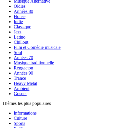
Musique Alternative
Oldies
Années 80
House
Indie
Classique
Jazz
Latino
Chillout
Film et Comédie musicale
Soul
Années 70
Musique traditionnelle
Reggaeton
Années 90
Trance
Heavy Metal
Ambient
Gospel
Thèmes les plus populaires
Informations
Culture
Sports