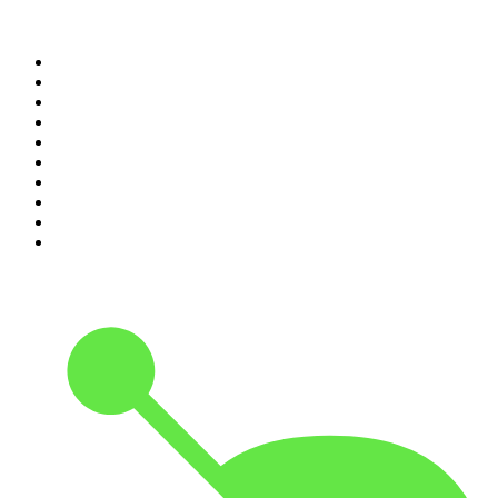
Top 100 des podcasts en
France
1
.
LEGEND
2
.
Les Grosses Têtes
3
.
L'After Foot
4
.
Hondelatte Raconte
5
.
Entrez dans l'Histoire
6
.
L'Heure Du Crime
7
.
Les grands dossiers de l'Histoire par Franck Ferrand
8
.
Transfert
9
.
HugoDécrypte - Actus et interviews
10
.
Small Talk - Konbini