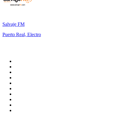
Salvaje FM
Puerto Real, Electro
Top 100 sur
radio.fr
1
.
RMC Info Talk Sport
2
.
RTL
3
.
France Info
4
.
Europe 1
5
.
France Inter
6
.
Radio FREE DOM
7
.
NOSTALGIE
8
.
Tropiques FM
9
.
CHERIE FM
10
.
NRJ
Top 100 des podcasts en
France