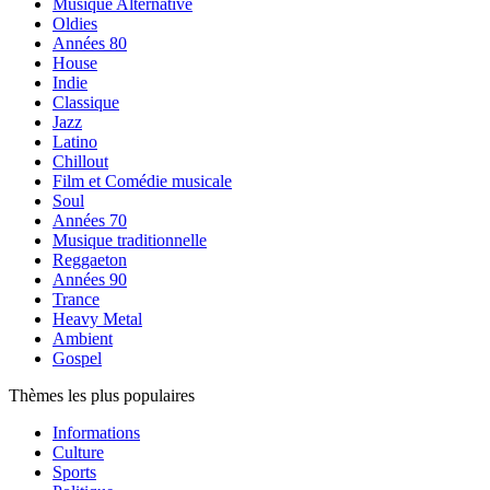
Musique Alternative
Oldies
Années 80
House
Indie
Classique
Jazz
Latino
Chillout
Film et Comédie musicale
Soul
Années 70
Musique traditionnelle
Reggaeton
Années 90
Trance
Heavy Metal
Ambient
Gospel
Thèmes les plus populaires
Informations
Culture
Sports