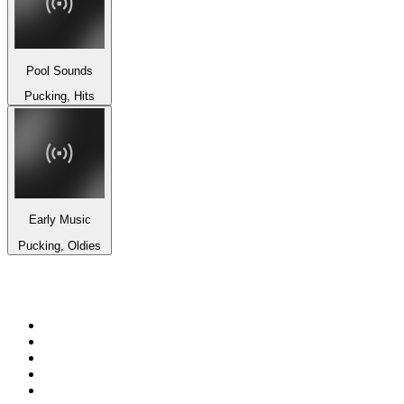
Pool Sounds
Pucking, Hits
Early Music
Pucking, Oldies
Top 100 sur
radio.fr
1
.
RTL
2
.
RMC Info Talk Sport
3
.
France Info
4
.
Europe 1
5
.
France Inter