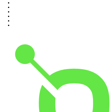
5
.
Entrez dans l'Histoire
6
.
Les grands dossiers de l'Histoire par Franck Ferrand
7
.
L'Heure Du Crime
8
.
Transfert
9
.
HugoDécrypte - Actus et interviews
10
.
Small Talk - Konbini