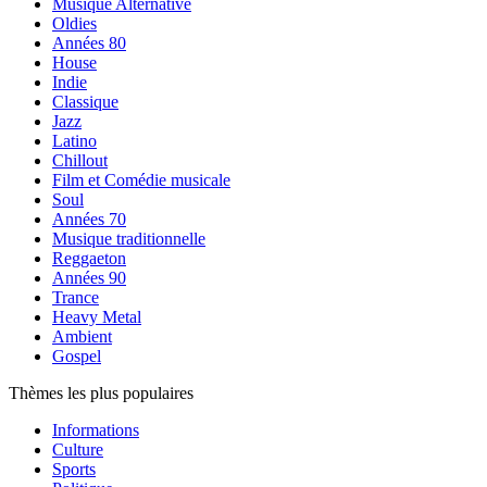
Musique Alternative
Oldies
Années 80
House
Indie
Classique
Jazz
Latino
Chillout
Film et Comédie musicale
Soul
Années 70
Musique traditionnelle
Reggaeton
Années 90
Trance
Heavy Metal
Ambient
Gospel
Thèmes les plus populaires
Informations
Culture
Sports