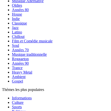
Musique Alternative
Oldies
Années 80
House
Indie
Classique
Jazz
Latino
Chillout
Film et Comédie musicale
Soul
Années 70
Musique traditionnelle
Reggaeton
Années 90
Trance
Heavy Metal
Ambient
Gospel
Thèmes les plus populaires
Informations
Culture
Sports