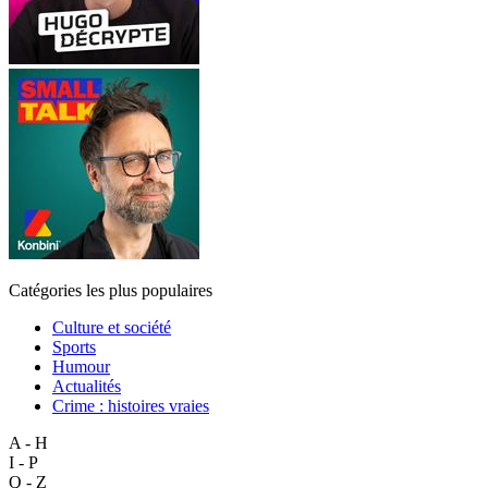
Catégories les plus populaires
Culture et société
Sports
Humour
Actualités
Crime : histoires vraies
A - H
I - P
Q - Z