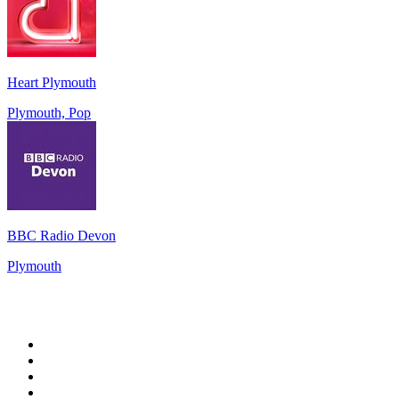
Heart Plymouth
Plymouth, Pop
BBC Radio Devon
Plymouth
Top 100 sur
radio.fr
1
.
RTL
2
.
RMC Info Talk Sport
3
.
France Info
4
.
Europe 1