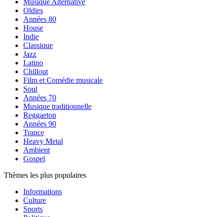
Musique Alternative
Oldies
Années 80
House
Indie
Classique
Jazz
Latino
Chillout
Film et Comédie musicale
Soul
Années 70
Musique traditionnelle
Reggaeton
Années 90
Trance
Heavy Metal
Ambient
Gospel
Thèmes les plus populaires
Informations
Culture
Sports