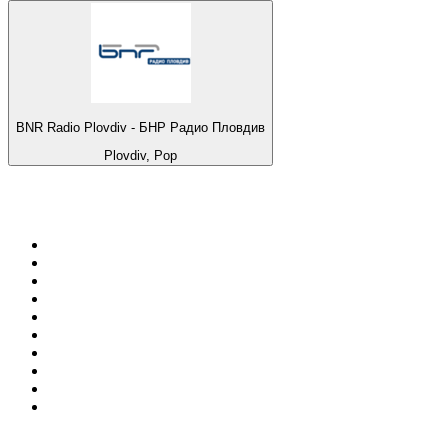
BNR Radio Plovdiv - БНР Радио Пловдив
Plovdiv, Pop
Top 100 sur
radio.fr
1
.
RMC Info Talk Sport
2
.
RTL
3
.
France Info
4
.
Europe 1
5
.
France Inter
6
.
Radio FREE DOM
7
.
NOSTALGIE
8
.
Tropiques FM
9
.
CHERIE FM
10
.
NRJ