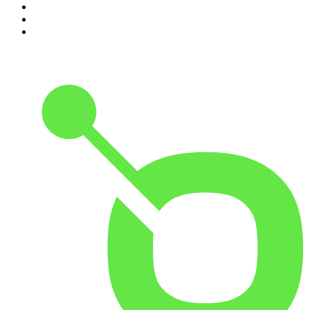
8
.
Crime story
9
.
HugoDécrypte - Actus et interviews
10
.
Small Talk - Konbini