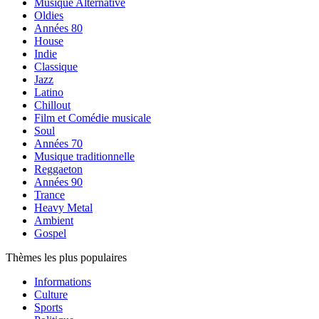
Musique Alternative
Oldies
Années 80
House
Indie
Classique
Jazz
Latino
Chillout
Film et Comédie musicale
Soul
Années 70
Musique traditionnelle
Reggaeton
Années 90
Trance
Heavy Metal
Ambient
Gospel
Thèmes les plus populaires
Informations
Culture
Sports