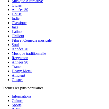
Musique Alternative
Oldies
Années 80
House
Indie
Classique
Jazz
Latino
Chillout
Film et Comédie musicale
Soul
Années 70
Musique traditionnelle
Reggaeton
Années 90
Trance
Heavy Metal
Ambient
Gospel
Thèmes les plus populaires
Informations
Culture
Sports