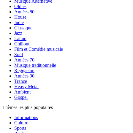
Musique Alternative
Oldies
Années 80
House
Indie
Classique
Jazz
Latino
Chillout
Film et Comédie musicale
Soul
Années 70
Musique traditionnelle
Reggaeton
Années 90
Trance
Heavy Metal
Ambient
Gospel
Thèmes les plus populaires
Informations
Culture
Sports