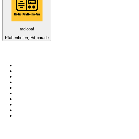
radiopaf
Pfaffenhofen, Hit-parade
Top 100 sur
radio.fr
1
.
RTL
2
.
RMC Info Talk Sport
3
.
France Info
4
.
Europe 1
5
.
France Inter
6
.
Radio FREE DOM
7
.
NOSTALGIE
8
.
Tropiques FM
9
.
CHERIE FM
10
.
RTL2
Top 100 des podcasts en
France