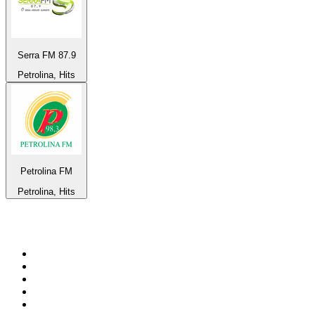
Serra FM 87.9
Petrolina, Hits
Petrolina FM
Petrolina, Hits
Top 100 sur
radio.fr
1
.
RTL
2
.
RMC Info Talk Sport
3
.
France Info
4
.
Europe 1
5
.
France Inter