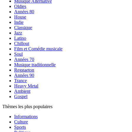
Musique Alternative
Oldies
Années 80
House
Indie
Classique
Jazz
Latino
Chillout
Film et Comédie musicale
Soul
Années 70
Musique traditionnelle
Reggaeton
Années 90
Trance
Heavy Metal
Ambient
Gospel
Thèmes les plus populaires
Informations
Culture
Sports