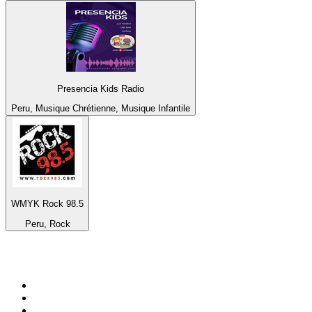
Presencia Kids Radio
Peru, Musique Chrétienne, Musique Infantile
WMYK Rock 98.5
Peru, Rock
Top 100 sur
radio.fr
1
.
RMC Info Talk Sport
2
.
RTL
3
.
France Info