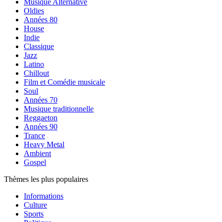
Musique Alternative
Oldies
Années 80
House
Indie
Classique
Jazz
Latino
Chillout
Film et Comédie musicale
Soul
Années 70
Musique traditionnelle
Reggaeton
Années 90
Trance
Heavy Metal
Ambient
Gospel
Thèmes les plus populaires
Informations
Culture
Sports