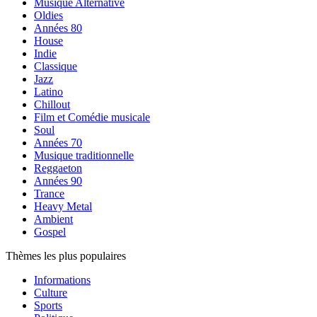
Musique Alternative
Oldies
Années 80
House
Indie
Classique
Jazz
Latino
Chillout
Film et Comédie musicale
Soul
Années 70
Musique traditionnelle
Reggaeton
Années 90
Trance
Heavy Metal
Ambient
Gospel
Thèmes les plus populaires
Informations
Culture
Sports