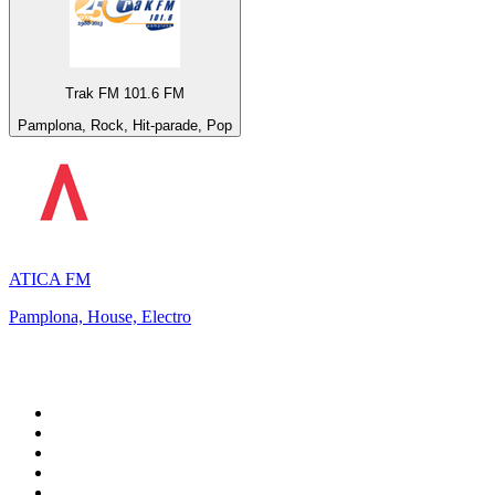
Trak FM 101.6 FM
Pamplona, Rock, Hit-parade, Pop
ATICA FM
Pamplona, House, Electro
Top 100 sur
radio.fr
1
.
RMC Info Talk Sport
2
.
RTL
3
.
France Info
4
.
Europe 1
5
.
France Inter