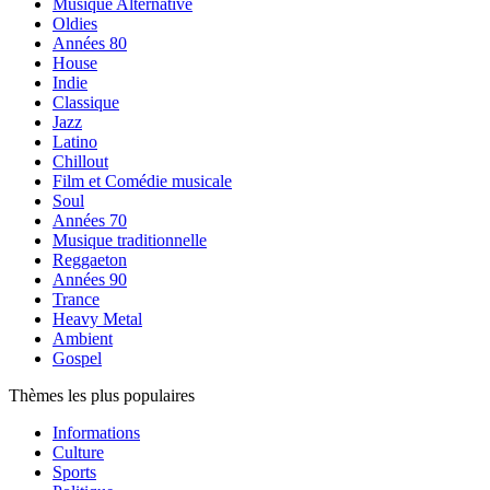
Musique Alternative
Oldies
Années 80
House
Indie
Classique
Jazz
Latino
Chillout
Film et Comédie musicale
Soul
Années 70
Musique traditionnelle
Reggaeton
Années 90
Trance
Heavy Metal
Ambient
Gospel
Thèmes les plus populaires
Informations
Culture
Sports