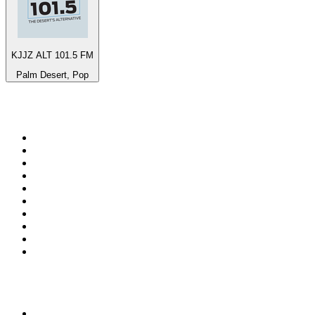
KJJZ ALT 101.5 FM
Palm Desert, Pop
Top 100 sur
radio.fr
1
.
RMC Info Talk Sport
2
.
RTL
3
.
France Info
4
.
Europe 1
5
.
France Inter
6
.
Radio FREE DOM
7
.
NOSTALGIE
8
.
Tropiques FM
9
.
CHERIE FM
10
.
NRJ
Top 100 des podcasts en
France
1
.
LEGEND