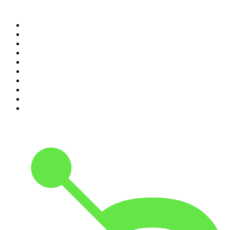
Top 100 des podcasts en
France
1
.
LEGEND
2
.
Les Grosses Têtes
3
.
L'After Foot
4
.
Hondelatte Raconte
5
.
Entrez dans l'Histoire
6
.
Les grands dossiers de l'Histoire par Franck Ferrand
7
.
L'Heure Du Crime
8
.
Transfert
9
.
HugoDécrypte - Actus et interviews
10
.
Small Talk - Konbini