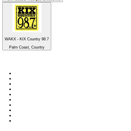
WAKX - KIX Country 98.7
Palm Coast, Country
Top 100 sur
radio.fr
1
.
RTL
2
.
RMC Info Talk Sport
3
.
France Info
4
.
Europe 1
5
.
France Inter
6
.
Radio FREE DOM
7
.
NOSTALGIE
8
.
Tropiques FM
9
.
CHERIE FM
10
.
RTL2