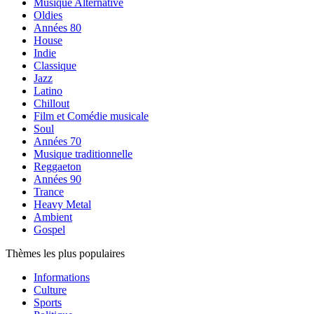
Musique Alternative
Oldies
Années 80
House
Indie
Classique
Jazz
Latino
Chillout
Film et Comédie musicale
Soul
Années 70
Musique traditionnelle
Reggaeton
Années 90
Trance
Heavy Metal
Ambient
Gospel
Thèmes les plus populaires
Informations
Culture
Sports