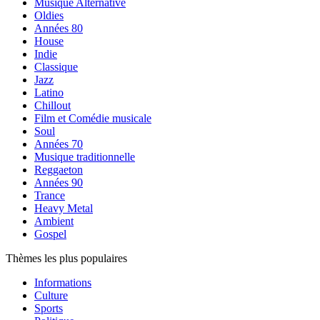
Musique Alternative
Oldies
Années 80
House
Indie
Classique
Jazz
Latino
Chillout
Film et Comédie musicale
Soul
Années 70
Musique traditionnelle
Reggaeton
Années 90
Trance
Heavy Metal
Ambient
Gospel
Thèmes les plus populaires
Informations
Culture
Sports