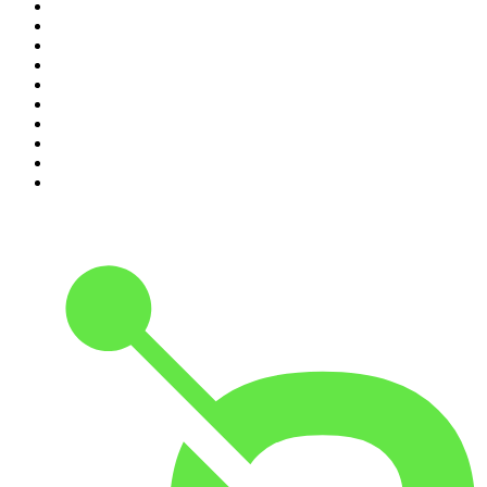
1
.
LEGEND
2
.
Les Grosses Têtes
3
.
L'After Foot
4
.
Hondelatte Raconte
5
.
Entrez dans l'Histoire
6
.
Les grands dossiers de l'Histoire par Franck Ferrand
7
.
L'Heure Du Crime
8
.
Transfert
9
.
HugoDécrypte - Actus et interviews
10
.
Small Talk - Konbini