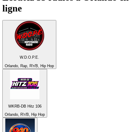
ligne
W.D.O.P.E.
Orlando, Rap, R'n'B, Hip Hop
WKRB-DB Hitz 106
Orlando, R'n'B, Hip Hop