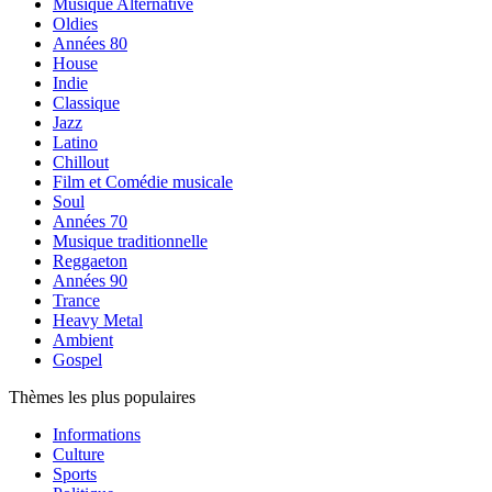
Musique Alternative
Oldies
Années 80
House
Indie
Classique
Jazz
Latino
Chillout
Film et Comédie musicale
Soul
Années 70
Musique traditionnelle
Reggaeton
Années 90
Trance
Heavy Metal
Ambient
Gospel
Thèmes les plus populaires
Informations
Culture
Sports