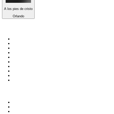
A los pies de cristo
Orlando
Top 100 sur
radio.fr
1
.
RTL
2
.
RMC Info Talk Sport
3
.
France Info
4
.
Europe 1
5
.
France Inter
6
.
Radio FREE DOM
7
.
NOSTALGIE
8
.
Tropiques FM
9
.
CHERIE FM
10
.
RTL2
Top 100 des podcasts en
France
1
.
LEGEND
2
.
Les Grosses Têtes
3
.
L'After Foot