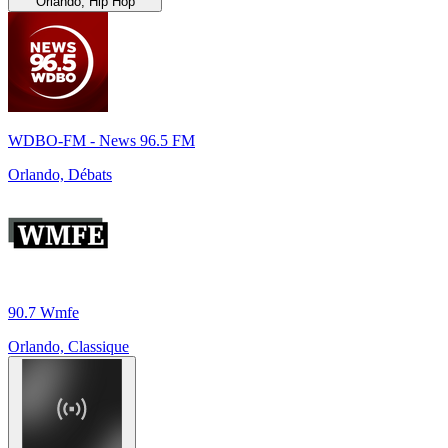
Orlando, Hip Hop
WDBO-FM - News 96.5 FM
Orlando, Débats
90.7 Wmfe
Orlando, Classique